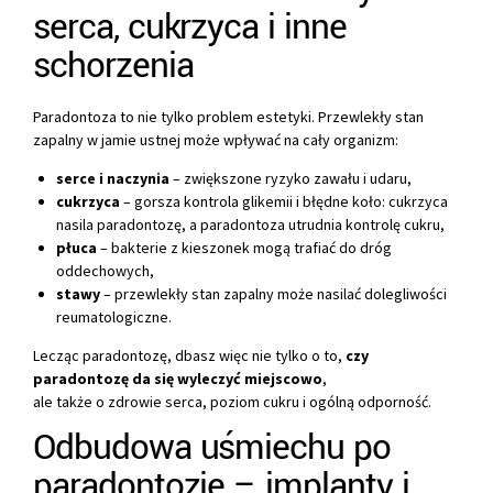
serca, cukrzyca i inne
schorzenia
Paradontoza to nie tylko problem estetyki. Przewlekły stan
zapalny w jamie ustnej może wpływać na cały organizm:
serce i naczynia
– zwiększone ryzyko zawału i udaru,
cukrzyca
– gorsza kontrola glikemii i błędne koło: cukrzyca
nasila paradontozę, a paradontoza utrudnia kontrolę cukru,
płuca
– bakterie z kieszonek mogą trafiać do dróg
oddechowych,
stawy
– przewlekły stan zapalny może nasilać dolegliwości
reumatologiczne.
Lecząc paradontozę, dbasz więc nie tylko o to,
czy
paradontozę da się wyleczyć miejscowo
,
ale także o zdrowie serca, poziom cukru i ogólną odporność.
Odbudowa uśmiechu po
paradontozie – implanty i