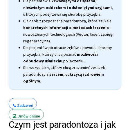
Dla pacjentów z
krwawiącymi dziąsłami,
nieświeżym oddechem i odsłoniętymi szyjkami
,
u których podejrzewa się chorobę przyzębia.
Dla osób z rozpoznaną paradontozą, które szukają
konkretnych informacji o metodach leczenia
i
nowoczesnych technologiach (Vector, laser, zabiegi
regeneracyjne).
Dla pacjentów po utracie zębów z powodu choroby
przyzębia, którzy chcą poznać
możliwości
odbudowy uśmiechu
po leczeniu.
Dla wszystkich, którzy chcą zrozumieć związek
paradontozy z
sercem, cukrzycą i zdrowiem
ogólnym
.
📞 Zadzwoń
💻 Umów online
Czym jest paradontoza i jak