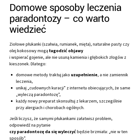
Domowe sposoby leczenia
paradontozy – co warto
wiedzieć
Ziołowe płukanki (szałwia, rumianek, mięta), naturalne pasty czy
olej kokosowy mogą
łagodzić objawy
i wspierać gojenie, ale nie usuną kamienia i głębokich złogów z
kieszonek. Dlatego:
domowe metody traktuj jako
uzupełnienie
, a nie zamiennik
leczenia,
unikaj „cudownych kuracji” z internetu obiecujących, że same
„wyleczą paradontozę”,
każdy nowy preparat skonsultuj z lekarzem, szczególnie
przy alergiach i chorobach ogólnych.
Jeśli liczysz, że samymi płukankami załatwisz problem,
odpowiedź na pytanie
czy paradontozę da się wyleczyć
będzie brzmiała: „nie w ten
sposób”.