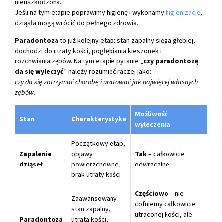
nieuszkodzona.
Jeśli na tym etapie poprawimy higienę i wykonamy
higienizację
,
dziąsła mogą wrócić do pełnego zdrowia.
Paradontoza
to już kolejny etap: stan zapalny sięga głębiej,
dochodzi do utraty kości, pogłębiania kieszonek i
rozchwiania zębów. Na tym etapie pytanie „
czy paradontozę
da się wyleczyć
” należy rozumieć raczej jako:
czy da się zatrzymać chorobę i uratować jak najwięcej własnych
zębów
.
Możliwość
Stan
Charakterystyka
wyleczenia
Początkowy etap,
Zapalenie
objawy
Tak
– całkowicie
dziąseł
powierzchowne,
odwracalne
brak utraty kości
Częściowo
– nie
Zaawansowany
cofniemy całkowicie
stan zapalny,
utraconej kości, ale
Paradontoza
utrata kości,