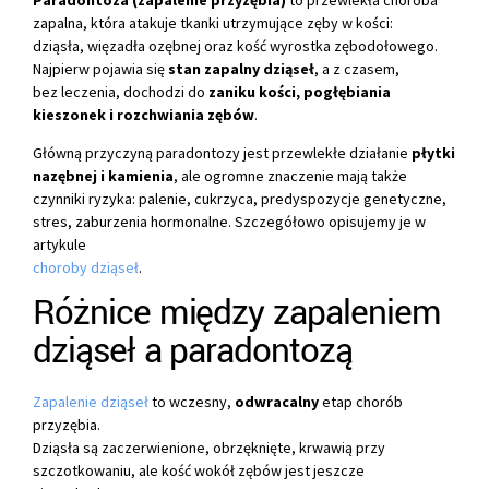
Paradontoza (zapalenie przyzębia)
to przewlekła choroba
zapalna, która atakuje tkanki utrzymujące zęby w kości:
dziąsła, więzadła ozębnej oraz kość wyrostka zębodołowego.
Najpierw pojawia się
stan zapalny dziąseł
, a z czasem,
bez leczenia, dochodzi do
zaniku kości, pogłębiania
kieszonek i rozchwiania zębów
.
Główną przyczyną paradontozy jest przewlekłe działanie
płytki
nazębnej i kamienia
, ale ogromne znaczenie mają także
czynniki ryzyka: palenie, cukrzyca, predyspozycje genetyczne,
stres, zaburzenia hormonalne. Szczegółowo opisujemy je w
artykule
choroby dziąseł
.
Różnice między zapaleniem
dziąseł a paradontozą
Zapalenie dziąseł
to wczesny,
odwracalny
etap chorób
przyzębia.
Dziąsła są zaczerwienione, obrzęknięte, krwawią przy
szczotkowaniu, ale kość wokół zębów jest jeszcze