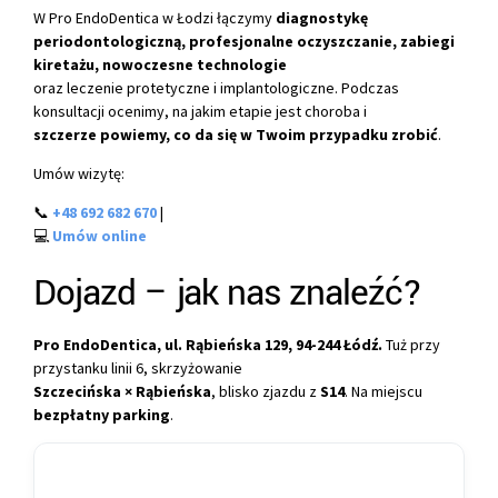
W Pro EndoDentica w Łodzi łączymy
diagnostykę
periodontologiczną, profesjonalne oczyszczanie, zabiegi
kiretażu, nowoczesne technologie
oraz leczenie protetyczne i implantologiczne. Podczas
konsultacji ocenimy, na jakim etapie jest choroba i
szczerze powiemy, co da się w Twoim przypadku zrobić
.
Umów wizytę:
📞
+48 692 682 670
|
💻
Umów online
Dojazd – jak nas znaleźć?
Pro EndoDentica, ul. Rąbieńska 129, 94-244 Łódź.
Tuż przy
przystanku linii 6, skrzyżowanie
Szczecińska × Rąbieńska
, blisko zjazdu z
S14
. Na miejscu
bezpłatny parking
.