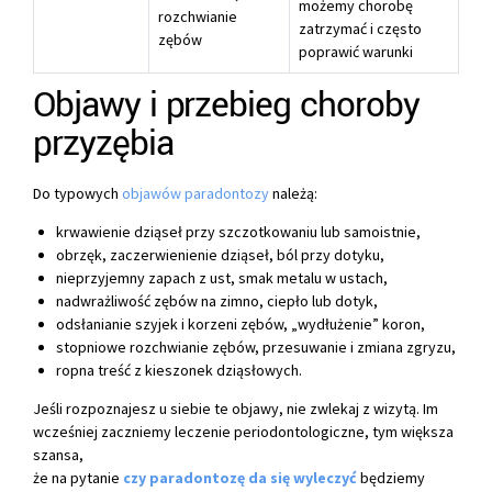
możemy chorobę
rozchwianie
zatrzymać i często
zębów
poprawić warunki
Objawy i przebieg choroby
przyzębia
Do typowych
objawów paradontozy
należą:
krwawienie dziąseł przy szczotkowaniu lub samoistnie,
obrzęk, zaczerwienienie dziąseł, ból przy dotyku,
nieprzyjemny zapach z ust, smak metalu w ustach,
nadwrażliwość zębów na zimno, ciepło lub dotyk,
odsłanianie szyjek i korzeni zębów, „wydłużenie” koron,
stopniowe rozchwianie zębów, przesuwanie i zmiana zgryzu,
ropna treść z kieszonek dziąsłowych.
Jeśli rozpoznajesz u siebie te objawy, nie zwlekaj z wizytą. Im
wcześniej zaczniemy leczenie periodontologiczne, tym większa
szansa,
że na pytanie
czy paradontozę da się wyleczyć
będziemy