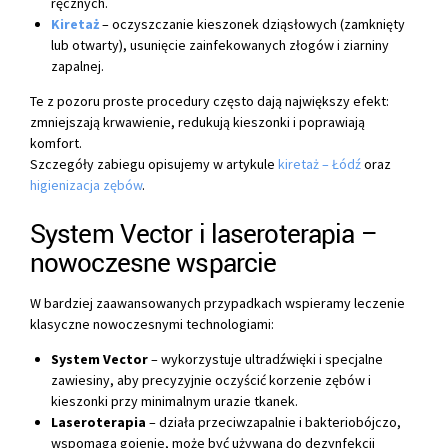
ręcznych.
Kiretaż
– oczyszczanie kieszonek dziąsłowych (zamknięty
lub otwarty), usunięcie zainfekowanych złogów i ziarniny
zapalnej.
Te z pozoru proste procedury często dają największy efekt:
zmniejszają krwawienie, redukują kieszonki i poprawiają
komfort.
Szczegóły zabiegu opisujemy w artykule
kiretaż – Łódź
oraz
higienizacja zębów
.
System Vector i laseroterapia –
nowoczesne wsparcie
W bardziej zaawansowanych przypadkach wspieramy leczenie
klasyczne nowoczesnymi technologiami:
System Vector
– wykorzystuje ultradźwięki i specjalne
zawiesiny, aby precyzyjnie oczyścić korzenie zębów i
kieszonki przy minimalnym urazie tkanek.
Laseroterapia
– działa przeciwzapalnie i bakteriobójczo,
wspomaga gojenie, może być używana do dezynfekcji